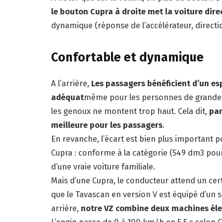
le bouton Cupra à droite met la voiture di
dynamique (réponse de l’accélérateur, directio
Confortable et dynamique
A l’arrière,
Les passagers bénéficient d’un e
adéquat
même pour les personnes de grande t
les genoux ne montent trop haut. Cela dit,
par
meilleure pour les passagers
.
En revanche, l’écart est bien plus important p
Cupra : conforme à la catégorie (549 dm3 pour 
d’une vraie voiture familiale.
Mais d’une Cupra, le conducteur attend un ce
que le Tavascan en version V est équipé d’un s
arrière,
notre VZ combine deux machines élec
L’engin passe de 0 à 100 km/h en 5,5 s selon C