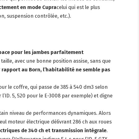
rectement en mode Cupra
celui qui est le plus
n, suspension contrôlée, etc.).
space pour les jambes parfaitement
aille, avec une bonne position assise, sans que
 rapport au Born, l’habitabilité ne semble pas
our le coffre, qui passe de 385 à 540 dm3 selon
l’ID. 5, 520 pour le E-3008 par exemple) et digne
rtain niveau de performances dynamiques. Alors
eul moteur électrique délivrant 286 ch aux roues
triques de 340 ch et transmission intégrale
.
upra (Volkswagen indique 5,4 s pour l’ID. 5 GTX