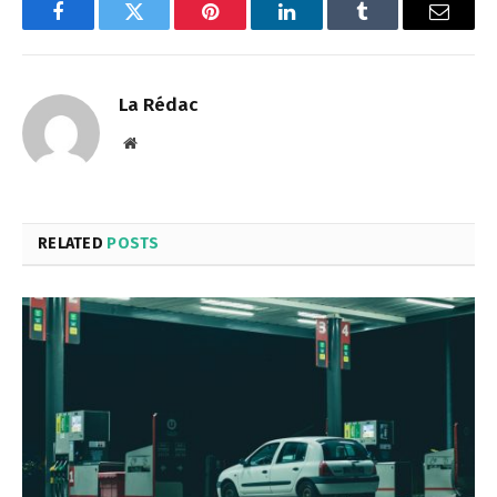
Facebook
Twitter
Pinterest
LinkedIn
Tumblr
Email
La Rédac
Website
RELATED
POSTS